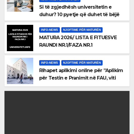
Si të zgjedhësh universitetin e
duhur? 10 pyetje që duhet të bëjë
çdo maturant
INFO-NEWS
NJOFTIME PËR MATURËN
MATURA 2026/ LISTA E FITUESVE
RAUNDI NR.1/FAZA NR.1
INFO-NEWS
NJOFTIME PËR MATURËN
Rihapet aplikimi online për ”Aplikim
për Testin e Pranimit në FAU, viti
akademik 2026 – 2027”