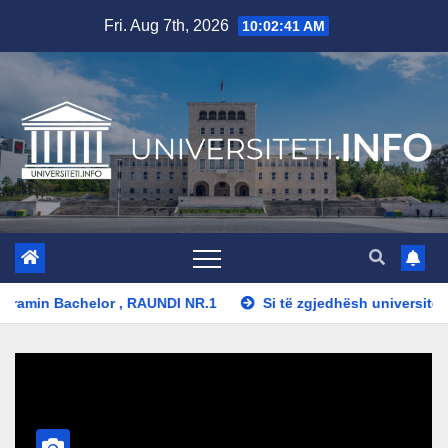
Skip
Fri. Aug 7th, 2026
10:02:42 AM
to
content
min Bachelor , RAUNDI NR.1
Si të zgjedhësh universitetin e