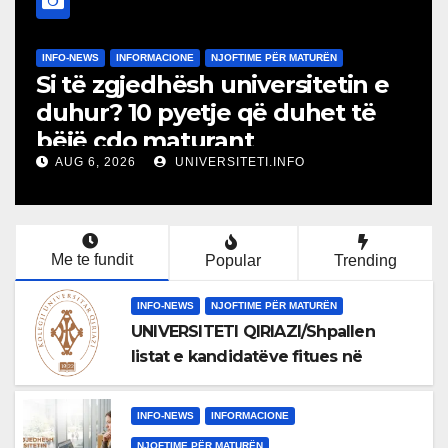
WS
INFORMACIONE
NJOFTIME PËR MATURËN
INFO-NEWS
ë zgjedhësh universitetin e
MATURA
r? 10 pyetje që duhet të
FITUES
 çdo maturant
NR.1
, 2026
UNIVERSITETI.INFO
AUG 5, 20
Me te fundit
Popular
Trending
INFO-NEWS
NJOFTIME PËR MATURËN
UNIVERSITETI QIRIAZI/Shpallen
listat e kandidatëve fitues në
programin Bachelor , RAUNDI NR.1
INFO-NEWS
INFORMACIONE
NJOFTIME PËR MATURËN