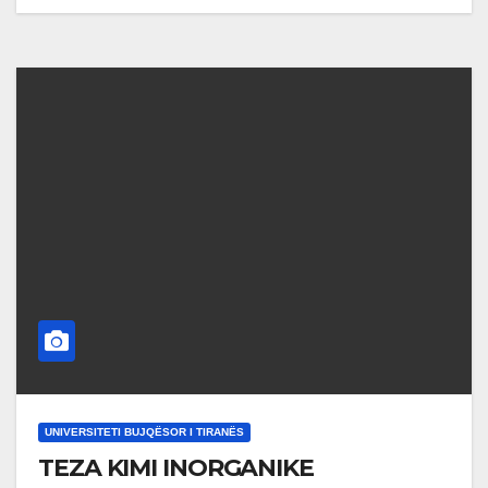
UNIVERSITETI BUJQËSOR I TIRANËS
TEZA KIMI INORGANIKE