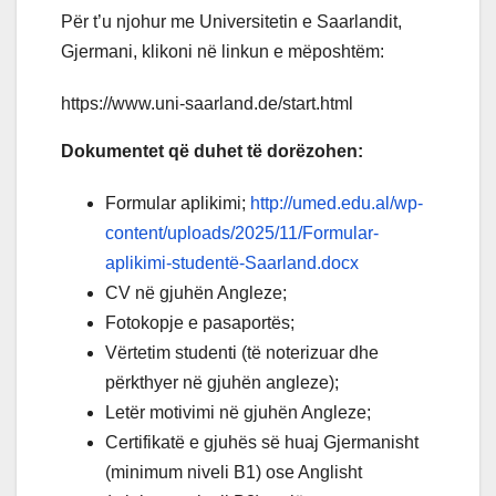
Për t’u njohur me Universitetin e Saarlandit,
Gjermani, klikoni në linkun e mëposhtëm:
https://www.uni-saarland.de/start.html
Dokumentet që duhet të dorëzohen:
Formular aplikimi;
http://umed.edu.al/wp-
content/uploads/2025/11/Formular-
aplikimi-studentë-Saarland.docx
CV në gjuhën Angleze;
Fotokopje e pasaportës;
Vërtetim studenti (të noterizuar dhe
përkthyer në gjuhën angleze);
Letër motivimi në gjuhën Angleze;
Certifikatë e gjuhës së huaj Gjermanisht
(minimum niveli B1) ose Anglisht