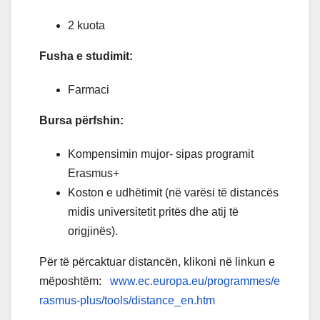
2 kuota
Fusha e studimit:
Farmaci
Bursa përfshin:
Kompensimin mujor- sipas programit
Erasmus+
Koston e udhëtimit (në varësi të distancës
midis universitetit pritës dhe atij të
origjinës).
Për të përcaktuar distancën, klikoni në linkun e
mëposhtëm:
www.ec.europa.eu/programmes/e
rasmus-plus/tools/distance_en.htm