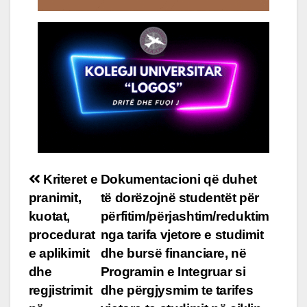
Post
Kriteret e
Dokumentacioni që duhet
pranimit,
të dorëzojnë studentët për
navigation
kuotat,
përfitim/përjashtim/reduktim
procedurat
nga tarifa vjetore e studimit
e aplikimit
dhe bursë financiare, në
dhe
Programin e Integruar si
regjistrimit
dhe përgjysmim te tarifes