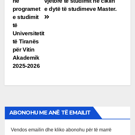
në
vjetore te studimit në ciklin
programet
e dytë të studimeve Master.
e studimit
të
Universitetit
të Tiranës
për Vitin
Akademik
2025-2026
ABONOHU ME ANË TË EMAILIT
Vendos emailin dhe kliko abonohu për të marrë