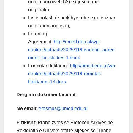
(minimum niveli B2) e njësuar me
origjinalin;
Listë notash (e përkthyer dhe e noterizuar
në gjuhën angleze);
Learning
Agreement;
http://umed.edu.al/wp-
content/uploads/2025/11/Learning_agree
ment_for_studies-1.docx
Formular deklarimi.
http://umed.edu.al/wp-
content/uploads/2025/11/Formular-
Deklarimi-13.docx
Dërgimi i dokumentacionit:
Me email:
erasmus@umed.edu.al
Fizikisht:
Pranë zyrës së Protokoll-Arkivës në
Rektoratin e Universitetit të Mjekësisë, Tiranë